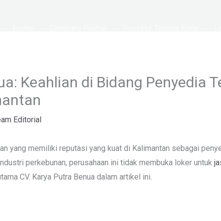
Home
Company Profile
Penyalur Tenaga Kerja
L
ua: Keahlian di Bidang Penyedia T
mantan
am Editorial
an yang memiliki reputasi yang kuat di Kalimantan sebagai penye
ndustri perkebunan, perusahaan ini tidak membuka loker untuk
j
utama CV. Karya Putra Benua dalam artikel ini.