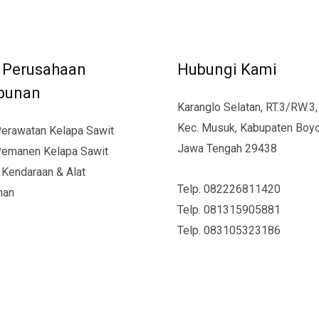
i Perusahaan
Hubungi Kami
bunan
Karanglo Selatan, RT.3/RW.3
Kec. Musuk, Kabupaten Boyol
erawatan Kelapa Sawit
Jawa Tengah 29438
Pemanen Kelapa Sawit
 Kendaraan & Alat
Telp.
082226811420
nan
Telp.
081315905881
Telp.
083105323186