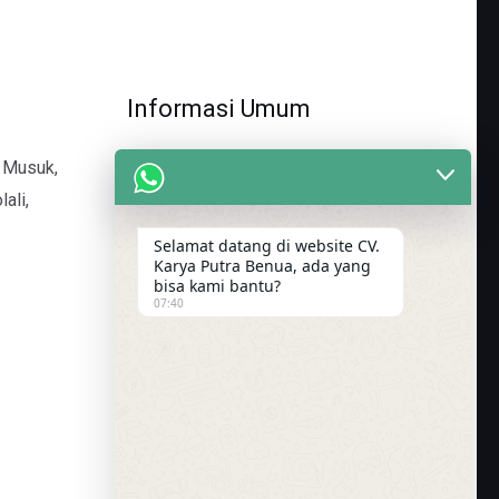
Informasi Umum
, Musuk,
Company Profile
ali,
Lowongan Pekerjaan
Loker Perkebunan Sawit 2022
Selamat datang di website CV.
Desclaimer
Karya Putra Benua, ada yang
bisa kami bantu?
Kebijakan Privasi
07:40