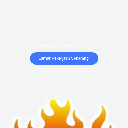
Loker Kelapa Sawit Wonogiri Terbaru
Lamar Pekerjaan Sekarang!