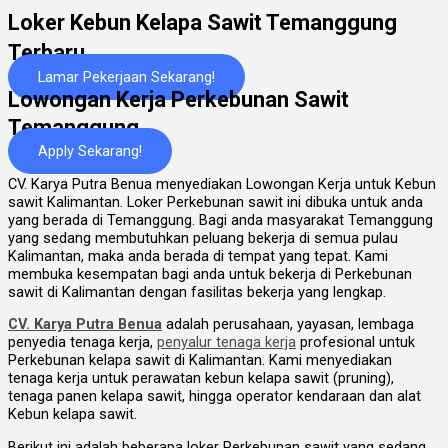
Loker Kebun Kelapa Sawit Temanggung
Terbaru
Lamar Pekerjaan Sekarang!
Lowongan Kerja Perkebunan Sawit
Temanggung
Apply Sekarang!
CV. Karya Putra Benua menyediakan Lowongan Kerja untuk Kebun
sawit Kalimantan. Loker Perkebunan sawit ini dibuka untuk anda
yang berada di Temanggung. Bagi anda masyarakat Temanggung
yang sedang membutuhkan peluang bekerja di semua pulau
Kalimantan, maka anda berada di tempat yang tepat. Kami
membuka kesempatan bagi anda untuk bekerja di Perkebunan
sawit di Kalimantan dengan fasilitas bekerja yang lengkap.
CV. Karya Putra Benua
adalah perusahaan, yayasan, lembaga
penyedia tenaga kerja,
penyalur tenaga kerja
profesional untuk
Perkebunan kelapa sawit di Kalimantan. Kami menyediakan
tenaga kerja untuk perawatan kebun kelapa sawit (pruning),
tenaga panen kelapa sawit, hingga operator kendaraan dan alat
Kebun kelapa sawit.
Berikut ini adalah beberapa loker Perkebunan sawit yang sedang